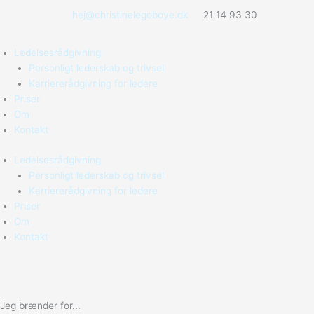
Gå
hej@christinelegoboye.dk
21 14 93 30
til
indholdet
Ledelsesrådgivning
Personligt lederskab og trivsel
Karriererådgivning for ledere
Priser
Om
Kontakt
Ledelsesrådgivning
Personligt lederskab og trivsel
Karriererådgivning for ledere
Priser
Om
Kontakt
Jeg brænder for...