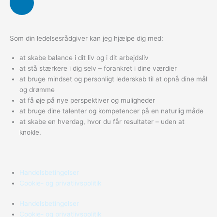
i
n
k
Som din ledelsesrådgiver kan jeg hjælpe dig med:
e
d
at skabe balance i dit liv og i dit arbejdsliv
i
at stå stærkere i dig selv – forankret i dine værdier
n
at bruge mindset og personligt lederskab til at opnå dine mål
og drømme
at få øje på nye perspektiver og muligheder
at bruge dine talenter og kompetencer på en naturlig måde
at skabe en hverdag, hvor du får resultater – uden at
knokle.
Handelsbetingelser
Cookie- og privatlivspolitik
Handelsbetingelser
Cookie- og privatlivspolitik