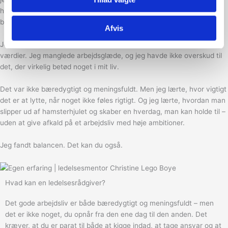
hvor tempoet var for højt – og hvor håbet om, at det nok snart ville
blive bedre, var den største motivation.
Afvis
Jeg følte mig fanget, fartblind og helt ude af sync med mine egne
værdier. Jeg manglede arbejdsglæde, og jeg havde ikke overskud til
det, der virkelig betød noget i mit liv.
Det var ikke bæredygtigt og meningsfuldt. Men jeg lærte, hvor vigtigt
det er at lytte, når noget ikke føles rigtigt. Og jeg lærte, hvordan man
slipper ud af hamsterhjulet og skaber en hverdag, man kan holde til –
uden at give afkald på et arbejdsliv med høje ambitioner.
Jeg fandt balancen. Det kan du også.
Hvad kan en ledelsesrådgiver?
Det gode arbejdsliv er både bæredygtigt og meningsfuldt – men
det er ikke noget, du opnår fra den ene dag til den anden. Det
kræver, at du er parat til både at kigge indad, at tage ansvar og at