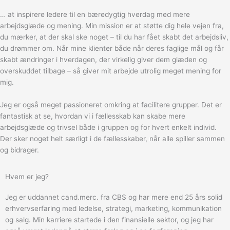
… at inspirere ledere til en bæredygtig hverdag med mere
arbejdsglæde og mening. Min mission er at støtte dig hele vejen fra,
du mærker, at der skal ske noget – til du har fået skabt det arbejdsliv,
du drømmer om. Når mine klienter både når deres faglige mål og får
skabt ændringer i hverdagen, der virkelig giver dem glæden og
overskuddet tilbage – så giver mit arbejde utrolig meget mening for
mig.
Jeg er også meget passioneret omkring at facilitere grupper. Det er
fantastisk at se, hvordan vi i fællesskab kan skabe mere
arbejdsglæde og trivsel både i gruppen og for hvert enkelt individ.
Der sker noget helt særligt i de fællesskaber, når alle spiller sammen
og bidrager.
Hvem er jeg?
Jeg er uddannet cand.merc. fra CBS og har mere end 25 års solid
erhvervserfaring med ledelse, strategi, marketing, kommunikation
og salg. Min karriere startede i den finansielle sektor, og jeg har