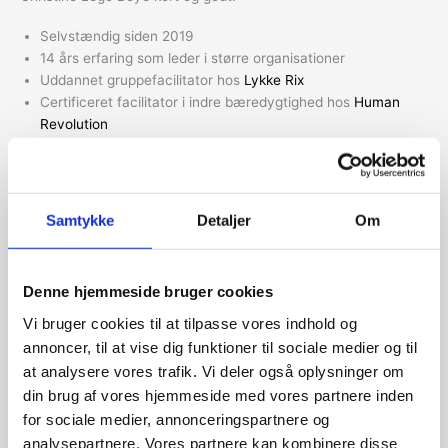
Selvstændig siden 2019
14 års erfaring som leder i større organisationer
Uddannet gruppefacilitator hos
Lykke Rix
Certificeret facilitator i indre bæredygtighed hos
Human
Revolution
PPA certificering – DISC personprofil hos
Thomas
International
Uddannet og certificeret coach fra
Mindjuice Academy
Mastercoach specialet Ledelsescoach hos
Sofia Manning
Samtykke
Detaljer
Om
Uddannet livsmentor hos
Anne Damgaard
Cand.merc. fra CBS
Denne hjemmeside bruger cookies
Vi bruger cookies til at tilpasse vores indhold og
Jeg har været selvstændig ledelsesrådgiver siden 2019, og er
annoncer, til at vise dig funktioner til sociale medier og til
også karriererådgiver inden for outplacement gennem Makio. Ved
at analysere vores trafik. Vi deler også oplysninger om
siden af min virksomhed underviser jeg på Erhvervsakademi
din brug af vores hjemmeside med vores partnere inden
København og Kursusfabrikken. Jeg har 14 års ledelseserfaring og
25 års erhvervserfaring inden for ledelse, strategi, marketing og
for sociale medier, annonceringspartnere og
salg. Jeg har altid prioriteret at udvikle mig og lære nyt, og de
analysepartnere. Vores partnere kan kombinere disse