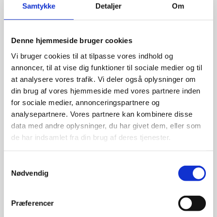
Samtykke
Detaljer
Om
Uncategorized
Denne hjemmeside bruger cookies
Vi bruger cookies til at tilpasse vores indhold og
Hvad
annoncer, til at vise dig funktioner til sociale medier og til
er
at analysere vores trafik. Vi deler også oplysninger om
Hvad er en mentor?
en
din brug af vores hjemmeside med vores partnere inden
mentor?
Uncategorized
/
dnn
for sociale medier, annonceringspartnere og
analysepartnere. Vores partnere kan kombinere disse
En mentor kan vejlede og guide dig, når du står i en situation,
data med andre oplysninger, du har givet dem, eller som
hvor du har brug for hjælp og støtte samt for at se nye
de har indsamlet fra din brug af deres tjenester.
perspektiver og muligheder.
Read More »
Samtykkevalg
Nødvendig
Præferencer
Gå
ikke